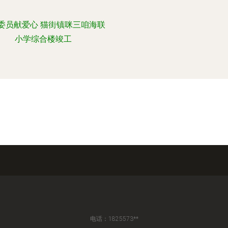
委员献爱心 猫街镇咪三咱海联
小学综合楼竣工
电话：1825573**