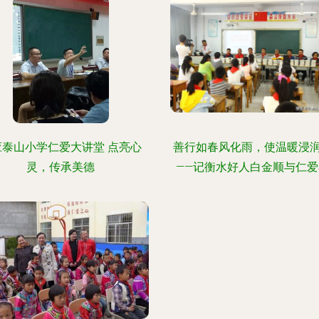
应泰山小学仁爱大讲堂 点亮心
善行如春风化雨，使温暖浸
灵，传承美德
——记衡水好人白金顺与仁爱