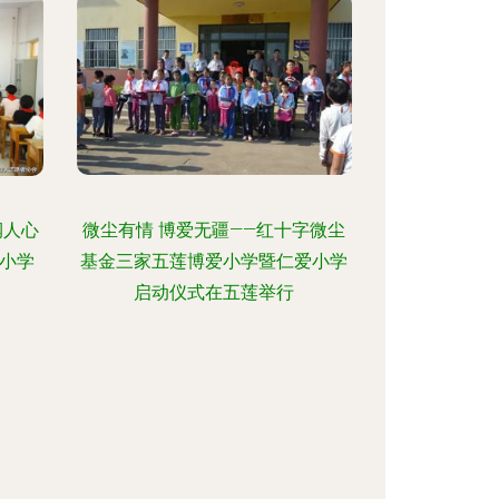
润人心
微尘有情 博爱无疆——红十字微尘
小学
基金三家五莲博爱小学暨仁爱小学
启动仪式在五莲举行