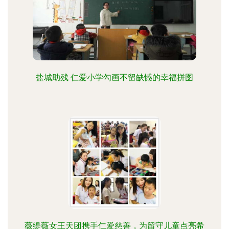
盐城助残 仁爱小学勾画不留缺憾的幸福拼图
薇缇薇女王天团携手仁爱慈善，为留守儿童点亮希