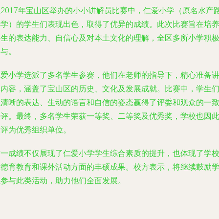
在2017年宝山区举办的小小讲解员比赛中，仁爱小学（原名水产
小学）的学生们表现出色，取得了优异的成绩。此次比赛旨在培
学生的表达能力、自信心及对本土文化的理解，全区多所小学积
参与。
仁爱小学选派了多名学生参赛，他们在老师的指导下，精心准备
解内容，涵盖了宝山区的历史、文化及发展成就。比赛中，学生
以清晰的表达、生动的语言和自信的姿态赢得了评委和观众的一
好评。最终，多名学生荣获一等奖、二等奖及优秀奖，学校也因
被评为优秀组织单位。
这一成绩不仅展现了仁爱小学学生综合素质的提升，也体现了学
在德育教育和课外活动方面的丰硕成果。校方表示，将继续鼓励
生参与此类活动，助力他们全面发展。