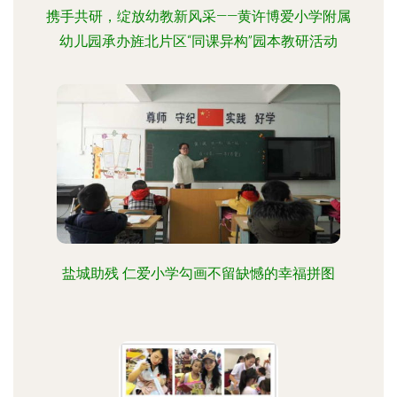
携手共研，绽放幼教新风采——黄许博爱小学附属
幼儿园承办旌北片区“同课异构”园本教研活动
盐城助残 仁爱小学勾画不留缺憾的幸福拼图