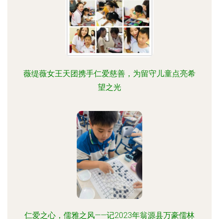
薇缇薇女王天团携手仁爱慈善，为留守儿童点亮希
望之光
仁爱之心，儒雅之风——记2023年翁源县万豪儒林