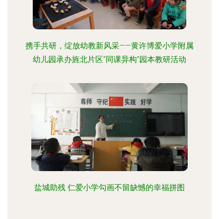
携手共研，绽放幼教新风采——黄许博爱小学附属
幼儿园承办旌北片区“同课异构”园本教研活动
盐城助残 仁爱小学勾画不留缺憾的幸福拼图