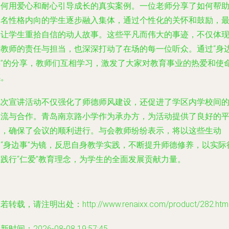
如何用爱心和耐心引导成长的真实案例。一位老师分享了如何帮
一名性格内向的学生逐步融入集体，通过个性化的关怀和鼓励，
终让学生重拾自信的动人故事。这些平凡而伟大的事迹，不仅体
了教师的责任与担当，也深深打动了在场的每一位听众。通过“身
事”的分享，教师们互相学习，激发了大家对教育事业的热爱和使
感。
此次宣讲活动不仅强化了师德师风建设，还促进了学区内学校间
交流与合作。青岛南京路小学作为承办方，为活动提供了良好的
台，确保了会议的顺利进行。与会教师纷纷表示，将以这些生动
的“身边事”为镜，反思自身教学实践，不断提升师德修养，以实际
动践行“仁爱”教育理念，为学生的全面发展贡献力量。
若转载，请注明出处：http://www.renaixx.com/product/282.htm
新时间：2026-08-08 19:57:45