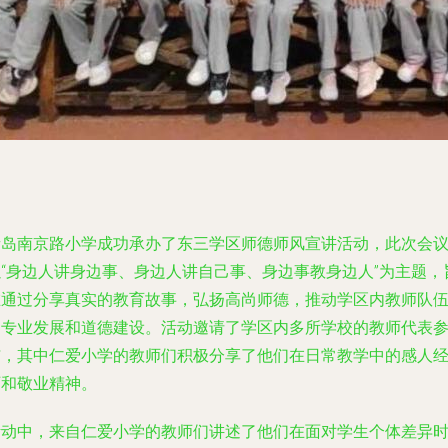
青岛南京路小学成功承办了东三学区师德师风宣讲活动，此次会
以“身边人讲身边事、身边人讲自己事、身边事教身边人”为主题，
在通过分享真实的教育故事，弘扬高尚师德，推动学区内教师队
的专业发展和道德建设。活动邀请了学区内多所学校的教师代表
与，其中仁爱小学的教师们积极分享了他们在日常教学中的感人
历和敬业精神。
活动中，来自仁爱小学的教师们讲述了他们在面对学生个体差异