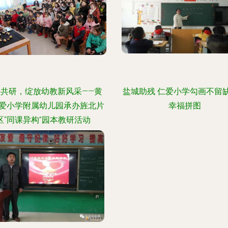
手共研，绽放幼教新风采——黄
盐城助残 仁爱小学勾画不留
爱小学附属幼儿园承办旌北片
幸福拼图
区“同课异构”园本教研活动