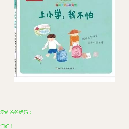
亲爱的爸爸妈妈：
你们好！