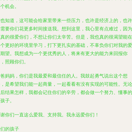
这个机会。
我也知道，这可能会给家里带来一些压力，也许是经济上的，也
是需要你们花更多时间接送我。想到这里，我心里有点难过，因
我真的很爱你们，不想让你们太辛苦。但是，我也真的很渴望能
一个更好的环境里学习，打下更扎实的基础，不辜负你们对我的
和期望。我想成为一个更优秀的人，将来有更大的能力来回报你
们，照顾你们。
爸爸妈妈，你们是我最爱和最信任的人。我鼓起勇气说出这个想
法，是希望我们能一起商量，一起看看有没有实现的可能性。无
最后结果怎样，我都会记住你们的辛劳，都会做一个努力、懂事
好孩子。
谢谢你们一直这么爱我、支持我。我永远爱你们！
你们的孩子