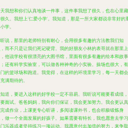
今天我想和你们认真地谈一件事，这件事我想了很久，也在心里
了很久。我想上‘仁爱小学’。我知道，那是一所大家都说非常好的
点小学。
我听说，那里的老师特别有耐心，会用很多有趣的方法教我们知
识，而不只是让我们死记硬背。我的好朋友小林的表哥就在那里
学，他说学校有很漂亮的大图书馆，里面有很多有趣的绘本和故
书；还有科学实验室，可以做各种神奇的小实验。操场也很大，
专门的篮球场和跑道。我觉得，在这样的环境里学习，每一天都
是充满期待的。
我知道，要进入这样的好学校一定不容易。我听说可能要看成绩
还要面试。爸爸妈妈，我向你们保证，我会更加努力。我会更认
地完成作业，上课更专心听讲，多阅读课外书，也会积极锻炼身
体，做一个全面发展的好孩子。如果需要有特长，我也愿意去学
一门乐器或者坚持练习一项运动。我愿意付出加倍的努力，来争