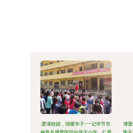
爱满校园，情暖学子——记毕节市
博爱
赫章县博爱医院向坪子小学、仁爱
庚子