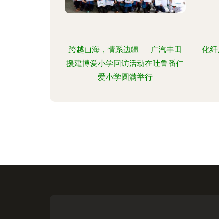
跨越山海，情系边疆——广汽丰田
化纤
援建博爱小学回访活动在吐鲁番仁
爱小学圆满举行