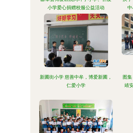
小学爱心捐赠校服公益活动
中
新圃街小学 慈善中牟，博爱新圃，
图集
仁爱小学
靖