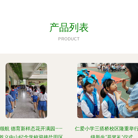
产品列表
PRODUCT
领航 德育新样态花开满园——
仁爱小学三搭桥校区隆重举
首义中山纪念学校迎接盐田区
级新生“开笔礼”仪式