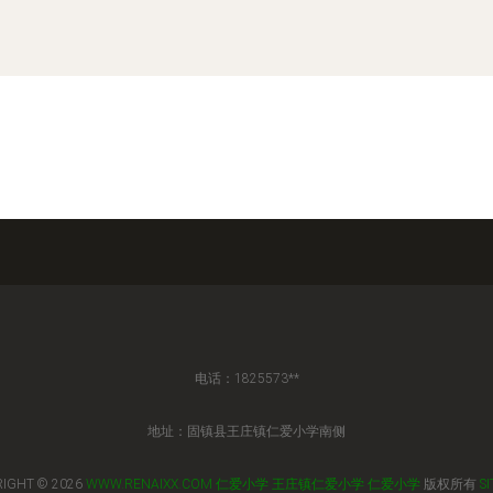
电话：1825573**
地址：固镇县王庄镇仁爱小学南侧
IGHT © 2026
WWW.RENAIXX.COM
仁爱小学
王庄镇仁爱小学
仁爱小学
版权所有
S