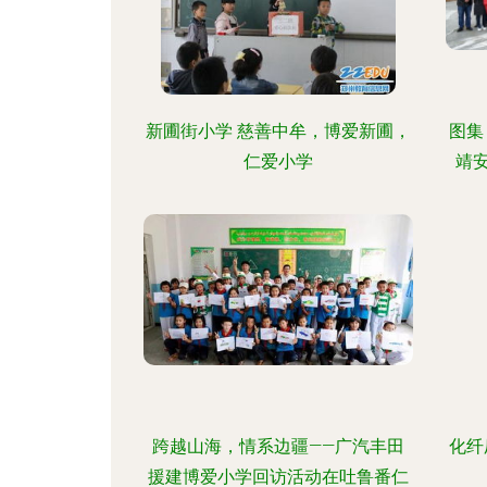
新圃街小学 慈善中牟，博爱新圃，
图集
仁爱小学
靖
跨越山海，情系边疆——广汽丰田
化纤
援建博爱小学回访活动在吐鲁番仁