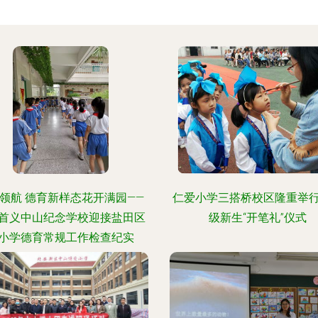
领航 德育新样态花开满园——
仁爱小学三搭桥校区隆重举
首义中山纪念学校迎接盐田区
级新生“开笔礼”仪式
小学德育常规工作检查纪实