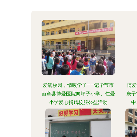
爱满校园，情暖学子——记毕节市
博爱
赫章县博爱医院向坪子小学、仁爱
庚子
小学爱心捐赠校服公益活动
中