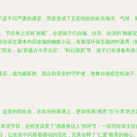
不是平日严肃的课堂，而是变成了五彩缤纷的欢乐海洋。气球、
意。节目单上没有“标配”，全是孩子们自编、自导、自演的“独家
结合语文课本内容改编的幽默小品，有展现环保主题的时装秀（
”联欢，如“穿越古今庆元旦”、“科幻迎新”等，孩子们在准备
后，成为摄影师、观众和安全的守护者，将舞台彻底交给孩子。这
这里的联欢会，在欢乐的基调上，更加强调“感恩”与“分享”的主
仅表演节目，还特意设置了“感谢身边人”的环节：一段写给班主
目，让欢笑中闪烁着感动的泪光，完美诠释了“仁爱”教育的核心