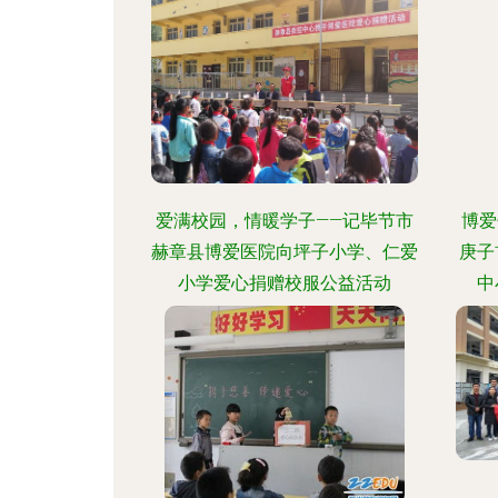
爱满校园，情暖学子——记毕节市
博爱
赫章县博爱医院向坪子小学、仁爱
庚子
小学爱心捐赠校服公益活动
中