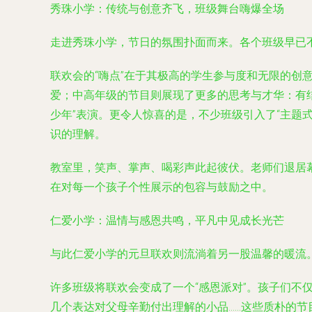
秀珠小学：传统与创意齐飞，班级舞台嗨爆全场
走进秀珠小学，节日的氛围扑面而来。各个班级早已
联欢会的“嗨点”在于其极高的学生参与度和无限的创
爱；中高年级的节目则展现了更多的思考与才华：有
少年”表演。更令人惊喜的是，不少班级引入了“主题式
识的理解。
教室里，笑声、掌声、喝彩声此起彼伏。老师们退居幕
在对每一个孩子个性展示的包容与鼓励之中。
仁爱小学：温情与感恩共鸣，平凡中见成长光芒
与此仁爱小学的元旦联欢则流淌着另一股温馨的暖流。
许多班级将联欢会变成了一个“感恩派对”。孩子们不
几个表达对父母辛勤付出理解的小品……这些质朴的节