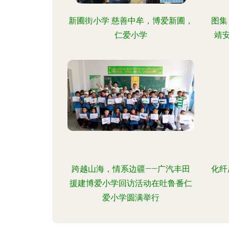
新圃街小学 慈善中牟，博爱新圃，
图集
仁爱小学
靖
跨越山海，情系边疆——广汽丰田
化纤
援建博爱小学回访活动在吐鲁番仁
爱小学圆满举行