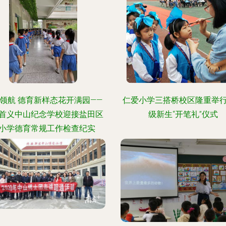
领航 德育新样态花开满园——
仁爱小学三搭桥校区隆重举
首义中山纪念学校迎接盐田区
级新生“开笔礼”仪式
小学德育常规工作检查纪实