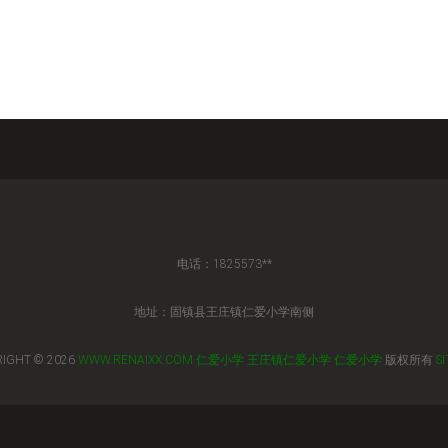
电话：1825573**
地址：固镇县王庄镇仁爱小学南侧
IGHT © 2026
WWW.RENAIXX.COM
仁爱小学
王庄镇仁爱小学
仁爱小学
版权所有
S