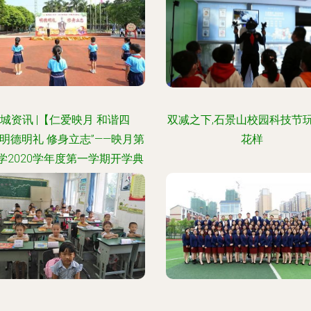
城资讯 |【仁爱映月 和谐四
双减之下,石景山校园科技节
“明德明礼 修身立志”——映月第
花样
学2020学年度第一学期开学典
礼