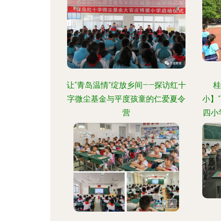
让“青岛温情”绽放乡间——探访红十
桂
字微尘基金与平度孩童的仁爱夏令
小】
营
四小