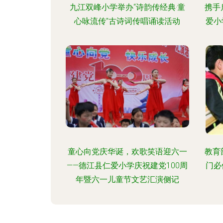
九江双峰小学举办“诗韵传经典·童
携手
心咏流传”古诗词传唱诵读活动
爱小
童心向党庆华诞，欢歌笑语迎六一
教育
——德江县仁爱小学庆祝建党100周
门必
年暨六一儿童节文艺汇演侧记