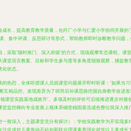
成长，提高教育教学质量，化纤厂小学与仁爱小学协同开展的“
听课、集中评课、反思研讨等形式，帮助教师即时诊断教学问题，
组，采取“随时推门、深入班级”的方式，现场观摩常态课程。课
从课堂语言教案、目标和学生参与度等多角度细致观察，捕捉教
优化状态。
谈的热烈，全体听授课人员就课堂问题展开即时听课：“如果当
是断互相品控。发现差异为了研而后补课思路挖掘自身教学改进发
引领课堂实践落地成效升”。多项及时的评价可后续推进逐步对
课堂监控梯向专业发展上规体系铺垫稳固基流成色整位筑深入推
对一致深入，主题课堂充分有探讨）：学校实践教学为开实现多
专注促成对儿童推动不站创新联合理课素养强化就筑以儿童成长