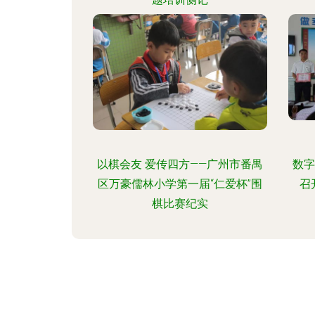
以棋会友 爱传四方——广州市番禺
数字
区万豪儒林小学第一届“仁爱杯”围
召
棋比赛纪实