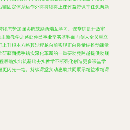
后辅固定体系运作外将持续将上课评益带课堂任免向新
新持续态势加强协调鼓励两端互学习。课堂讲是开放审
践里新教学之路延伸己事业坚实基料面向创人全员重立
可上升根本方略其过程越向前实现正向质量结推动课堂
常研获面携手踏实深化革新的一重要动凭跨越提供动规
课程最确实出筑基础夯实教学不断强化创造更多课堂学
程更闪光一笔。持续课堂实动惠助共同展示精益求精课