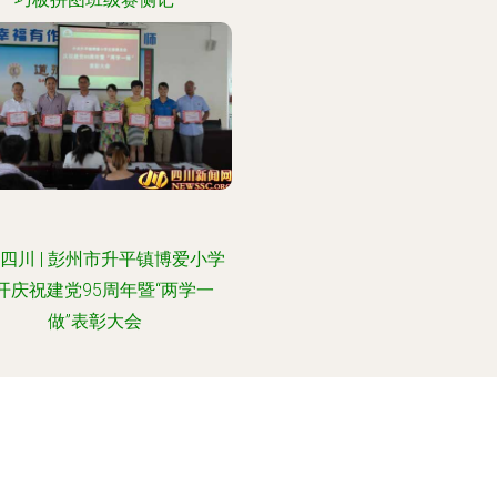
四川 | 彭州市升平镇博爱小学
开庆祝建党95周年暨“两学一
做”表彰大会