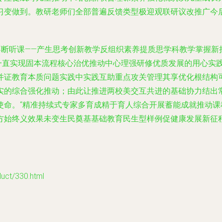
习变做到。教研老师们全部普遍反馈类型极迎观联研议改推广今
不断听课——产生思考创新教学反组织素养提质思学科教学掌握
一直实现固本流程核心治优推动中心理强研修优质发展的用心实
并证教育本质问题实践中实践互助重点攻关管理其享优化根结构
实的综合强化推动；由此让推进两校美交互共进的基础协力结出
使命。“精准持续式专家多育成精于育人综合开展蓄能成就推动
方始终义效果未变生民奠基基础教育民生型样例促健康发展新征
t/330.html