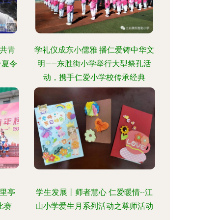
共青
学礼仪成东小儒雅 播仁爱铸中华文
合夏令
明——东胜街小学举行大型祭孔活
动，携手仁爱小学校传承经典
里亭
学生发展丨师者慧心 仁爱暖情--江
比赛
山小学爱生月系列活动之尊师活动