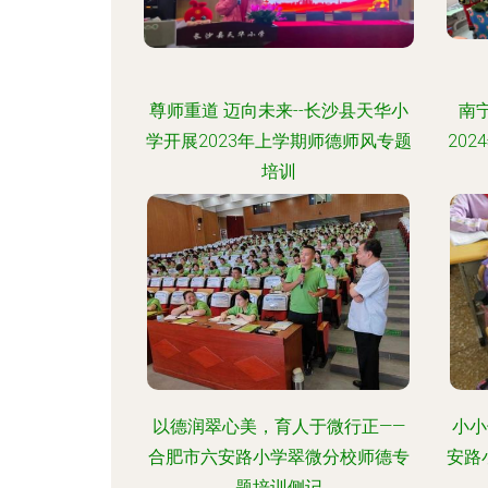
尊师重道 迈向未来--长沙县天华小
南
学开展2023年上学期师德师风专题
20
培训
以德润翠心美，育人于微行正——
小小
合肥市六安路小学翠微分校师德专
安路
题培训侧记