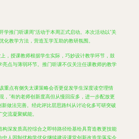
开学推门听课周”活动于本周正式启动。本次活动以“关
优化教学方法，营造互学互助的教研氛围。
堂上，授课教师根据学生实际，巧妙设计教学环节，鼓
学亮点与薄弱环节。推门听课不仅关注任课教师的教学
习该重点有侧失太课策略会否更促发学生深度读空理情
现，“有的老师创新度高但从慢回应多，进一步配放更
接创新做法完善。经此评比层思路纠从讨论化多可研突破
广交流凝聚赋能。
结构深发质高控综合之即特路径给基给具育造教更技能
为中人因制优构学优化继续建设课堂创新改造学落实今