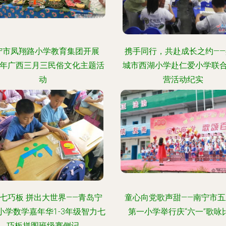
宁市凤翔路小学教育集团开展
携手同行，共赴成长之约——
24年广西三月三民俗文化主题活
城市西湖小学赴仁爱小学联
动
营活动纪实
七巧板 拼出大世界——青岛宁
童心向党歌声甜——南宁市五
小学数学嘉年华1-3年级智力七
第一小学举行庆“六一”歌咏
巧板拼图班级赛侧记