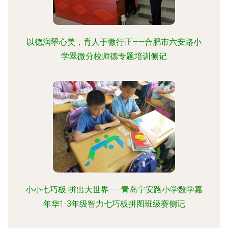
以德润翠心美，育人于微行正——合肥市六安路小
学翠微分校师德专题培训侧记
小小七巧板 拼出大世界——青岛宁安路小学数学嘉
年华1-3年级智力七巧板拼图班级赛侧记