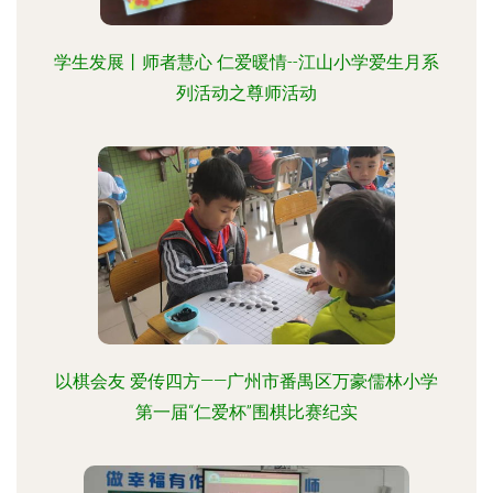
学生发展丨师者慧心 仁爱暖情--江山小学爱生月系
列活动之尊师活动
以棋会友 爱传四方——广州市番禺区万豪儒林小学
第一届“仁爱杯”围棋比赛纪实