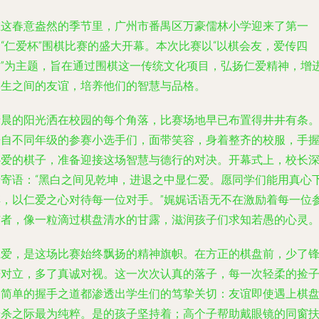
在这春意盎然的季节里，广州市番禺区万豪儒林小学迎来了第一
“仁爱杯”围棋比赛的盛大开幕。本次比赛以“以棋会友，爱传四
方”为主题，旨在通过围棋这一传统文化项目，弘扬仁爱精神，增
学生之间的友谊，培养他们的智慧与品格。
清晨的阳光洒在校园的每个角落，比赛场地早已布置得井井有条
来自不同年级的参赛小选手们，面带笑容，身着整齐的校服，手
心爱的棋子，准备迎接这场智慧与德行的对决。开幕式上，校长
情寄语：“黑白之间见乾坤，进退之中显仁爱。愿同学们能用真心
棋，以仁爱之心对待每一位对手。”娓娓话语无不在激励着每一位
与者，像一粒滴过棋盘清水的甘露，滋润孩子们求知若愚的心灵
仁爱，是这场比赛始终飘扬的精神旗帜。在方正的棋盘前，少了
芒对立，多了真诚对视。这一次次认真的落子，每一次轻柔的捡
和简单的握手之道都渗透出学生们的笃挚关切：友谊即使遇上棋
厮杀之际最为纯粹。是的孩子坚持着；高个子帮助戴眼镜的同窗