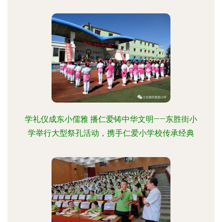
学礼仪成东小儒雅 播仁爱铸中华文明——东胜街小
学举行大型祭孔活动，携手仁爱小学校传承经典