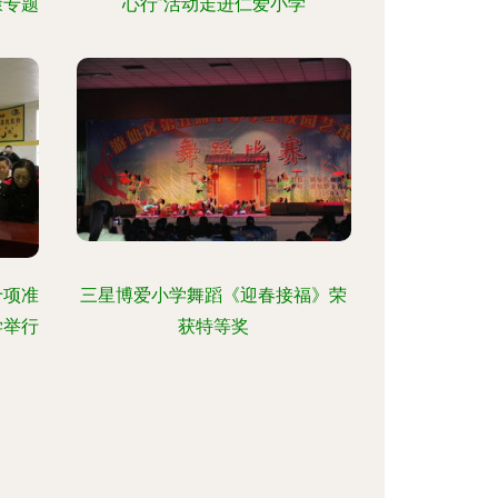
康专题
心行”活动走进仁爱小学
十项准
三星博爱小学舞蹈《迎春接福》荣
学举行
获特等奖