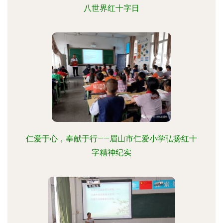
八世界红十字日
仁爱于心，奉献于行——眉山市仁爱小学弘扬红十
字精神纪实