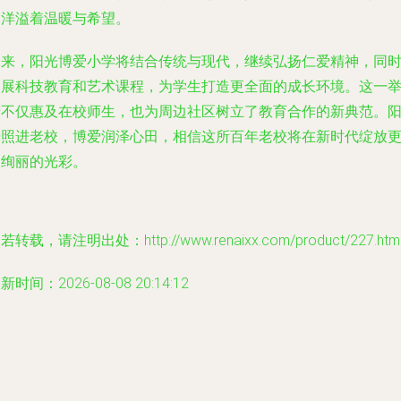
场洋溢着温暖与希望。
未来，阳光博爱小学将结合传统与现代，继续弘扬仁爱精神，同
拓展科技教育和艺术课程，为学生打造更全面的成长环境。这一
措不仅惠及在校师生，也为周边社区树立了教育合作的新典范。
光照进老校，博爱润泽心田，相信这所百年老校将在新时代绽放
加绚丽的光彩。
若转载，请注明出处：http://www.renaixx.com/product/227.htm
新时间：2026-08-08 20:14:12