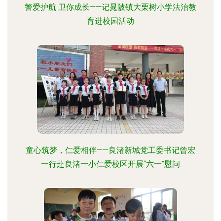
警爱护航 卫你成长——记晁陂镇大栗树小学法治教
育进校园活动
童心筑梦，仁爱相伴——良渚新城党工委书记曾宏
一行赴良渚一小仁爱校区开展“六一”慰问