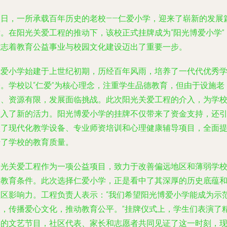
近日，一所承载百年历史的老校——仁爱小学，迎来了崭新的发展
章。在阳光关爱工程的推动下，该校正式挂牌成为“阳光博爱小学”
标志着教育公益事业与校园文化建设迈出了重要一步。
仁爱小学始建于上世纪初期，历经百年风雨，培养了一代代优秀
子。学校以“仁爱”为核心理念，注重学生品德教育，但由于设施老
旧、资源有限，发展面临挑战。此次阳光关爱工程的介入，为学
注入了新的活力。阳光博爱小学的挂牌不仅带来了资金支持，还
入了现代化教学设备、专业师资培训和心理健康辅导项目，全面
升了学校的教育质量。
阳光关爱工程作为一项公益项目，致力于改善偏远地区和薄弱学
的教育条件。此次选择仁爱小学，正是看中了其深厚的历史底蕴
社区影响力。工程负责人表示：“我们希望阳光博爱小学能成为示
点，传播爱心文化，推动教育公平。”挂牌仪式上，学生们表演了
彩的文艺节目，社区代表、家长和志愿者共同见证了这一时刻，