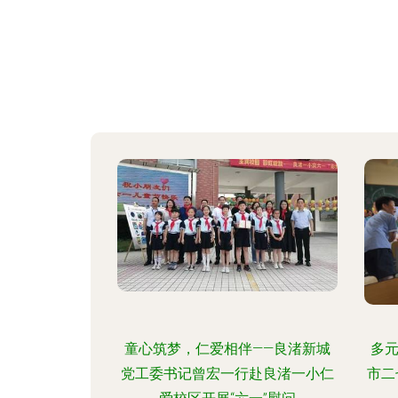
童心筑梦，仁爱相伴——良渚新城
多
党工委书记曾宏一行赴良渚一小仁
市二