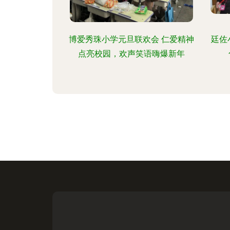
博爱秀珠小学元旦联欢会 仁爱精神
廷佐
点亮校园，欢声笑语嗨爆新年