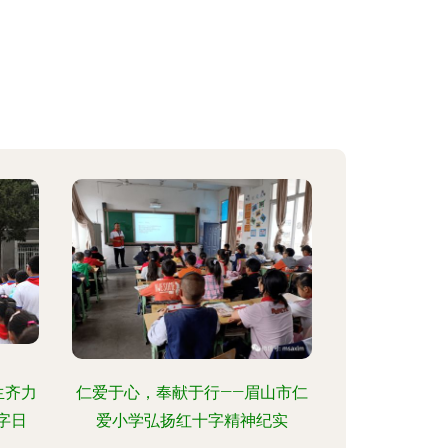
生齐力
仁爱于心，奉献于行——眉山市仁
字日
爱小学弘扬红十字精神纪实